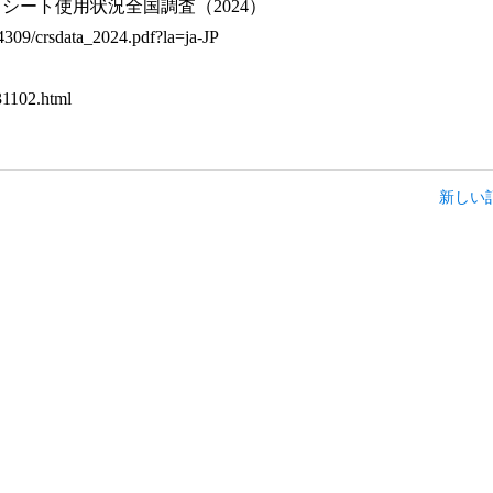
ドシート使用状況全国調査（2024）
/4309/crsdata_2024.pdf?la=ja-JP
31102.html
新しい