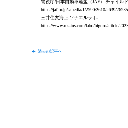
警視庁/日本自動車連盟（JAF）.チャイル
https://jaf.or.jp/-/media/1/2590/2610/2639/2653
三井住友海上.ソナエルラボ.
https://www.ms-ins.com/labo/higoro/article/202
過去の記事へ