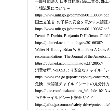
一般社団法人 日本自動車部品工業会. 
市場流通について～.
https://www.mlit.go.jp/common/001130304.pdf
国土交通省. お子様の安全を脅かす未認
https://www.mlit.go.jp/common/001190367.pdf.
Dennis R Durbin, Benjamin D Hoffman. Child Pas
https://pubmed.ncbi.nlm.nih.gov/30166367/
Walter H Truong, Brian W Hill, Peter A Cole. A
recommendations. The Journal of the American
https://pubmed.ncbi.nlm.nih.gov/23728957/
消費者庁. Vol.653 より安全なチャイルド
https://www.caa.go.jp/policies/policy/consumer
危険！未認証チャイルドシートの見分け方
https://note.com/tanakaminoru_/n/nebde1b213a
JAF.チャイルドシート安全ガイド.
https://jaf.or.jp/common/safety-drive/protect-life