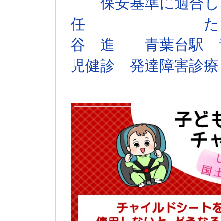
保安基準に適合しな
任 たちばな台
谷 進 青葉台駅 
児健診 発達障害診療