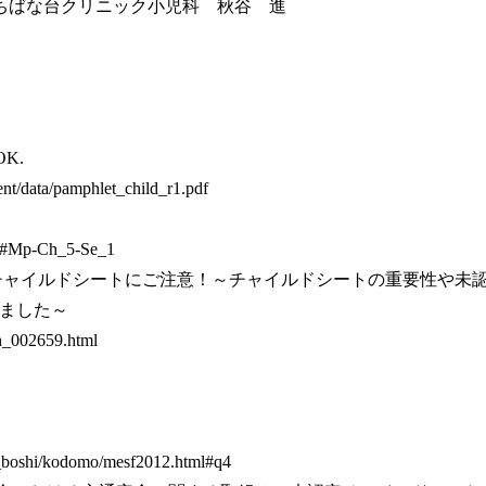
 たちばな台クリニック小児科 秋谷 進
K.
ent/data/pamphlet_child_r1.pdf
05#Mp-Ch_5-Se_1
チャイルドシートにご注意！～チャイルドシートの重要性や未
ました～
hh_002659.html
ko_boshi/kodomo/mesf2012.html#q4