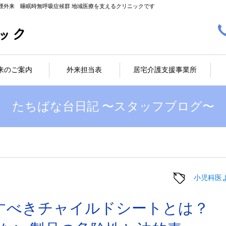
煙外来 睡眠時無呼吸症候群 地域医療を支えるクリニックです
来のご案内
外来担当表
居宅介護支援事業所
たちばな台日記 〜スタッフブログ〜
小児科医
すべきチャイルドシートとは？