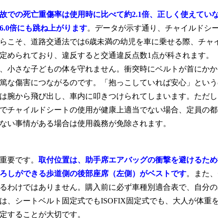
故での死亡重傷率は使用時に比べて約2.1倍、正しく使えてい
.0倍にも跳ね上がります
。データが示す通り、チャイルドシ
らこそ、道路交通法では6歳未満の幼児を車に乗せる際、チャ
定められており、違反すると交通違反点数1点が科されます。
、小さな子どもの体を守れません。衝突時にベルトが首にかか
篤な傷害につながるのです。「抱っこしていれば安心」という
は腕から飛び出し、車内に叩きつけられてしまいます。ただし
でチャイルドシートの使用が健康上適当でない場合、定員の都
ない事情がある場合は使用義務が免除されます。
重要です。
取付位置は、助手席エアバッグの衝撃を避けるため
ろしができる歩道側の後部座席（左側）がベストです
。また、
るわけではありません。購入前に必ず車種別適合表で、自分の
、シートベルト固定式でもISOFIX固定式でも、大人が体重
定することが大切です。