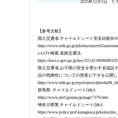
2025年12月1日
【参考文献】
国土交通省.チャイルドシート安全比較BOO
https://www.mlit.go.jp/jidosha/anzen/02assessm
e-GOV検索.道路交通法.
https://laws.e-gov.go.jp/law/335AC00000001
国土交通省.お子様の安全を脅かす未認証
品の危険性についての啓発ビデオを公開し
https://www.mlit.go.jp/report/press/jidosha08_
群馬県. チャイルドシートQ&A
https://www.pref.gunma.jp/page/7376.htm
神奈川県警.チャイルドシートQ&A
https://www.police.pref.kanagawa.jp/kotsu/ji