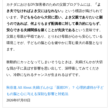
カナダにおけるDV加害者のための父親プログラムには、
「よ
き夫でなければよき父にはなれない」
という標語が掲げられて
います。
子どもを心から大切に思い、よき父親でありたいと願
うのであれば、何よりもまず配偶者に対して暴力的にならず、
安心できる夫婦関係を築くことが先決である
という意味です。
父親と母親が平穏であり、とりわけ母親が心から安心している
環境こそが、子どもの脳と心を健やかに育む最大の基盤となり
ます。
衝動的にカッとなってしまいそうなときは、夫婦げんかが大切
な我が子に及ぼす影響を思い出して、深呼吸してみてくださ
い。冷静になれるチャンスが生まれるはずです。
秋谷進.All About.夫婦げんかは「面前DV」？ 心理的虐待が子ど
もの脳と心に与える深刻な影響と対処法.
2026年07月03日