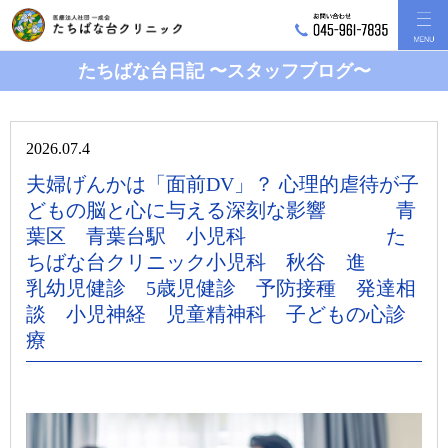
たちばな台日記 〜スタッフブログ〜
2026.07.4
夫婦げんかは「面前DV」？ 心理的虐待が子
どもの脳と心に与える深刻な影響 青
葉区 青葉台駅 小児科 た
ちばな台クリニック小児科 秋谷 進
乳幼児健診 5歳児健診 予防接種 発達相
談 小児神経 児童精神科 子どもの心診
療