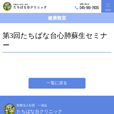
健康教室
第3回たちばな台心肺蘇生セミナ
ー
一覧に戻る
医療法人社団 一成会
たちばな台クリニック