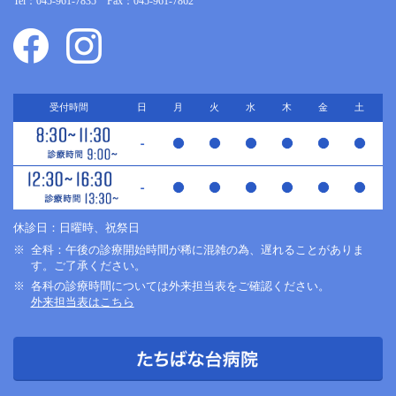
Tel：045-961-7835 Fax：045-961-7862
受付時間
日
月
火
水
木
金
土
休診日：日曜時、祝祭日
全科：午後の診療開始時間が稀に混雑の為、遅れることがありま
す。ご了承ください。
各科の診療時間については外来担当表をご確認ください。
外来担当表はこちら