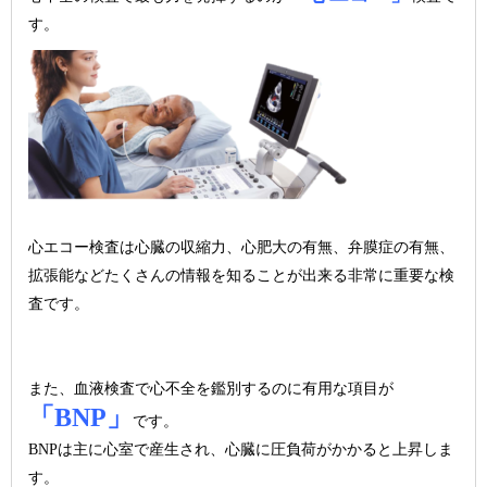
す。
心エコー検査は心臓の収縮力、心肥大の有無、弁膜症の有無、
拡張能などたくさんの情報を知ることが出来る非常に重要な検
査です。
また、血液検査で心不全を鑑別するのに有用な項目が
「BNP」
です。
BNPは主に心室で産生され、心臓に圧負荷がかかると上昇しま
す。