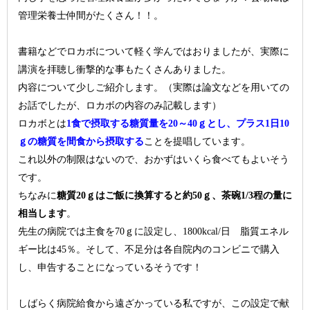
管理栄養士仲間がたくさん！！。
書籍などでロカボについて軽く学んではおりましたが、実際に
講演を拝聴し衝撃的な事もたくさんありました。
内容について少しご紹介します。（実際は論文などを用いての
お話でしたが、ロカボの内容のみ記載します）
ロカボとは
1食で摂取する糖質量を20～40ｇとし、プラス1日10
ｇの糖質を間食から摂取する
ことを提唱しています。
これ以外の制限はないので、おかずはいくら食べてもよいそう
です。
ちなみに
糖質20ｇはご飯に換算すると約50ｇ、茶碗1/3程の量に
相当します
。
先生の病院では主食を70ｇに設定し、1800kcal/日 脂質エネル
ギー比は45％。そして、不足分は各自院内のコンビニで購入
し、申告することになっているそうです！
しばらく病院給食から遠ざかっている私ですが、この設定で献