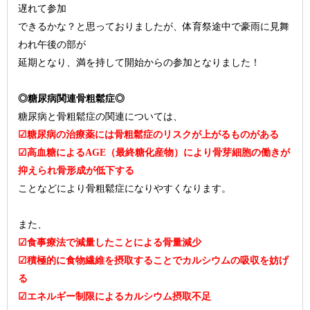
遅れて参加
できるかな？と思っておりましたが、体育祭途中で豪雨に見舞
われ午後の部が
延期となり、満を持して開始からの参加となりました！
◎糖尿病関連骨粗鬆症◎
糖尿病と骨粗鬆症の関連については、
☑糖尿病の治療薬には骨粗鬆症のリスクが上がるものがある
☑高血糖によるAGE（最終糖化産物）により骨芽細胞の働きが
抑えられ骨形成が低下する
ことなどにより骨粗鬆症になりやすくなります。
また、
☑食事療法で減量したことによる骨量減少
☑積極的に食物繊維を摂取することでカルシウムの吸収を妨げ
る
☑エネルギー制限によるカルシウム摂取不足