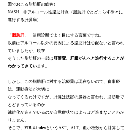
因でおこる脂肪肝の総称）
NASH…非アルコール性脂肪肝炎（脂肪肝でとどまらず徐々に
進行する肝臓病）
「
脂肪肝
」 健康診断でよく目にする言葉ですね。
以前はアルコール以外の要因による脂肪肝は心配ないと言われ
ていましたが、現在
そうした脂肪肝の一部は
肝硬変、肝臓がんへと進行することが
わかってきています
。
しかし、この脂肪肝に対する治療薬は現在ないので、食事療
法、運動療法が大切に
なってくるわけですが、肝臓は沈黙の臓器と言われ、脂肪肝で
とどまっているのか
繊維化が進んでいるのか自覚症状ではよっぽど進まないとわか
りません。
そこで、
FIB-4-index
というAST、ALT、血小板数から計算して