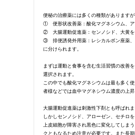
便秘の治療薬には多くの種類がありますが
① 便形状改善薬：酸化マグネシウム、ア
② 大腸運動促進薬：センノシド、大黄を
③ 排便誘発外用薬：レシカルボン座薬、
に分けられます。
まずは運動と食事を含む生活習慣の改善を
選択されます。
この中でも酸化マグネシウムは最も多く使
者様などでは血中マグネシウム濃度の上昇
大腸運動促進薬は刺激性下剤とも呼ばれま
しかしセンノシド、アローゼン、セチロを
上皮細胞が障害され黒色に変化してしまう
クともなるため注意が必要です。また長期