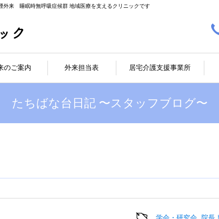
煙外来 睡眠時無呼吸症候群 地域医療を支えるクリニックです
来のご案内
外来担当表
居宅介護支援事業所
たちばな台日記 〜スタッフブログ〜
学会・研究会
院長