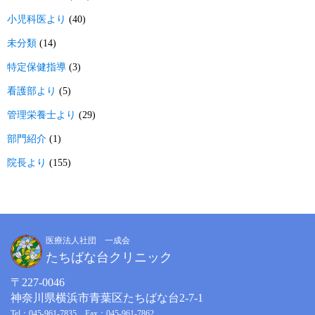
小児科医より
(40)
未分類
(14)
特定保健指導
(3)
看護部より
(5)
管理栄養士より
(29)
部門紹介
(1)
院長より
(155)
医療法人社団 一成会
たちばな台クリニック
〒227-0046
神奈川県横浜市青葉区たちばな台2-7-1
Tel：045-961-7835 Fax：045-961-7862