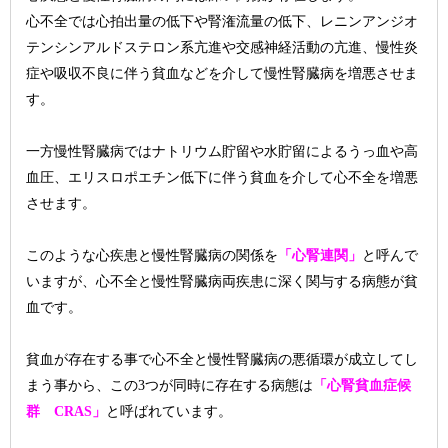
心不全では心拍出量の低下や腎潅流量の低下、レニンアンジオ
テンシンアルドステロン系亢進や交感神経活動の亢進、慢性炎
症や吸収不良に伴う貧血などを介して慢性腎臓病を増悪させま
す。
一方慢性腎臓病ではナトリウム貯留や水貯留によるうっ血や高
血圧、エリスロポエチン低下に伴う貧血を介して心不全を増悪
させます。
このような心疾患と慢性腎臓病の関係を
「心腎連関」
と呼んで
いますが、心不全と慢性腎臓病両疾患に深く関与する病態が貧
血です。
貧血が存在する事で心不全と慢性腎臓病の悪循環が成立してし
まう事から、この3つが同時に存在する病態は
「心腎貧血症候
群 CRAS」
と呼ばれています。