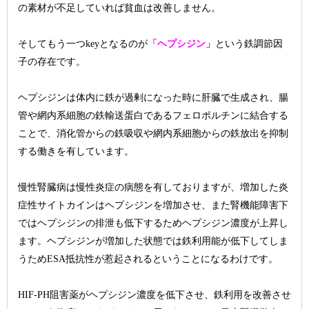
の素材が不足していれば貧血は改善しません。
そしてもう一つkeyとなるのが
「ヘプシジン」
という鉄調節因
子の存在です。
ヘプシジンは体内に鉄が過剰になった時に肝臓で生成され、腸
管や網内系細胞の鉄輸送蛋白であるフェロポルチンに結合する
ことで、消化管からの鉄吸収や網内系細胞からの鉄放出を抑制
する働きを有しています。
慢性腎臓病は慢性炎症の病態を有しておりますが、増加した炎
症性サイトカインはヘプシジンを増加させ、また腎機能障害下
ではヘプシジンの排泄も低下するためヘプシジン濃度が上昇し
ます。ヘプシジンが増加した状態では鉄利用能が低下してしま
うためESA抵抗性が惹起されるということになるわけです。
HIF-PH阻害薬がヘプシジン濃度を低下させ、鉄利用を改善させ