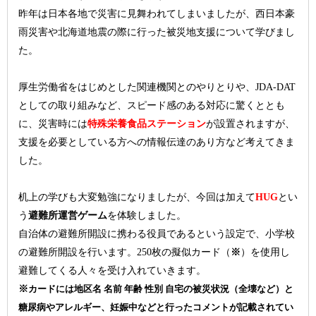
昨年は日本各地で災害に見舞われてしまいましたが、西日本豪
雨災害や北海道地震の際に行った被災地支援について学びまし
た。
厚生労働省をはじめとした関連機関とのやりとりや、JDA-DAT
としての取り組みなど、スピード感のある対応に驚くととも
に、災害時には
特殊栄養食品ステーション
が設置されますが、
支援を必要としている方への情報伝達のあり方など考えてきま
した。
机上の学びも大変勉強になりましたが、今回
は加えて
HUG
とい
う
避難所運営ゲーム
を体験しました。
自治体の避難所開設に携わる役員であるという
設定
で、小学校
の
避難所開設を行います。250枚の擬似カード（
※
）を使用し
避難してくる人々を受け入れていきます。
※
カードには
地区名 名前 年齢 性別 自宅の被災状況（全壊など）と
糖尿病やアレルギー、妊娠中などと行ったコメントが記載されてい