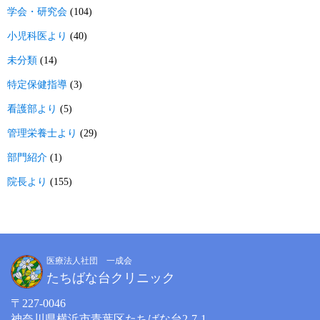
学会・研究会
(104)
小児科医より
(40)
未分類
(14)
特定保健指導
(3)
看護部より
(5)
管理栄養士より
(29)
部門紹介
(1)
院長より
(155)
医療法人社団 一成会
たちばな台クリニック
〒227-0046
神奈川県横浜市青葉区たちばな台2-7-1