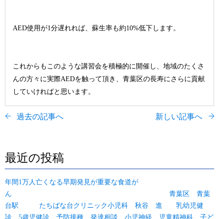
AED使用が1分遅れれば、蘇生率も約10%低下します。
これからもこのような講習会を積極的に開催し、地域のたくさ
んの方々に実際AEDを触って頂き、青葉区の長寿にさらに貢献
していければと思います。
過去の記事へ
新しい記事へ
最近の投稿
年間1万人亡くなる早期発見が重要な食道が
ん 青葉区 青葉
台駅 たちばな台クリニック小児科 秋谷 進 乳幼児健
診 5歳児健診 予防接種 発達相談 小児神経 児童精神科 子ど