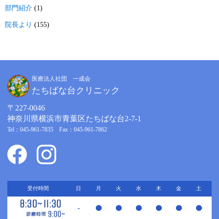
部門紹介
(1)
院長より
(155)
医療法人社団 一成会
たちばな台クリニック
〒227-0046
神奈川県横浜市青葉区たちばな台2-7-1
Tel：045-961-7835 Fax：045-961-7862
受付時間
日
月
火
水
木
金
土