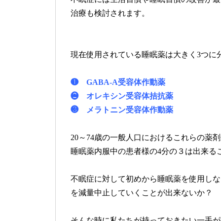
治療も検討されます。
現在使用されている睡眠薬は大きく3つに
❶ GABA-A受容体作動薬
❷ オレキシン受容体拮抗薬
❸ メラトニン受容体作動薬
20～74歳の一般人口におけるこれらの薬
睡眠薬内服中の患者様の4分の３は出来る
不眠症に対して初めから睡眠薬を使用しな
を減量中止していくことが出来ないか？
そんな時に私たちが持っておきたい一手が