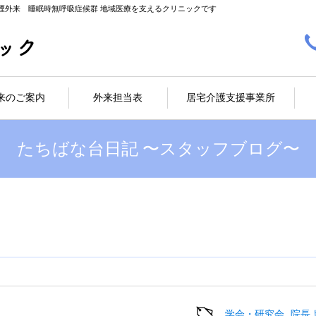
煙外来 睡眠時無呼吸症候群 地域医療を支えるクリニックです
来のご案内
外来担当表
居宅介護支援事業所
たちばな台日記 〜スタッフブログ〜
学会・研究会
院長